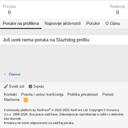
Poruka
Reakcija
0
0
Poruke na profilima
Najnovije aktivnosti
Poruke
O članu
Još uvek nema poruka na Slazhdog profilu.
Članovi
Svetli stil
Srpski
Kontakt
Pravila i uslovi korišćenja
Politika privatnosti
Pomoć
Naslovna
R
S
S
®
Community platform by XenForo
© 2010-2025 XenForo Ltd.
Copyright ©
Krstarica
d.o.o.
1999-2026. Sva prava zadržana. Zabranjena je reprodukcija u celini i u delovima
bez dozvole.
Krstarica ne snosi odgovornost za sadržaj poruka.