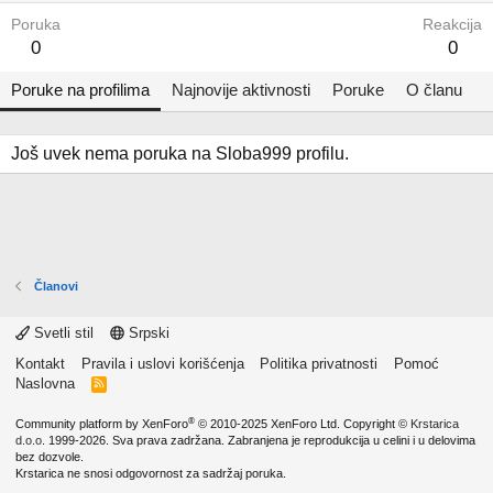
Poruka
Reakcija
0
0
Poruke na profilima
Najnovije aktivnosti
Poruke
O članu
Još uvek nema poruka na Sloba999 profilu.
Članovi
Svetli stil
Srpski
Kontakt
Pravila i uslovi korišćenja
Politika privatnosti
Pomoć
Naslovna
R
S
S
®
Community platform by XenForo
© 2010-2025 XenForo Ltd.
Copyright ©
Krstarica
d.o.o.
1999-2026. Sva prava zadržana. Zabranjena je reprodukcija u celini i u delovima
bez dozvole.
Krstarica ne snosi odgovornost za sadržaj poruka.