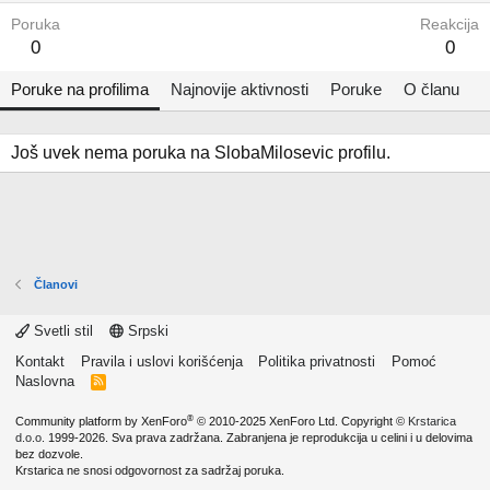
Poruka
Reakcija
0
0
Poruke na profilima
Najnovije aktivnosti
Poruke
O članu
Još uvek nema poruka na SlobaMilosevic profilu.
Članovi
Svetli stil
Srpski
Kontakt
Pravila i uslovi korišćenja
Politika privatnosti
Pomoć
Naslovna
R
S
S
®
Community platform by XenForo
© 2010-2025 XenForo Ltd.
Copyright ©
Krstarica
d.o.o.
1999-2026. Sva prava zadržana. Zabranjena je reprodukcija u celini i u delovima
bez dozvole.
Krstarica ne snosi odgovornost za sadržaj poruka.