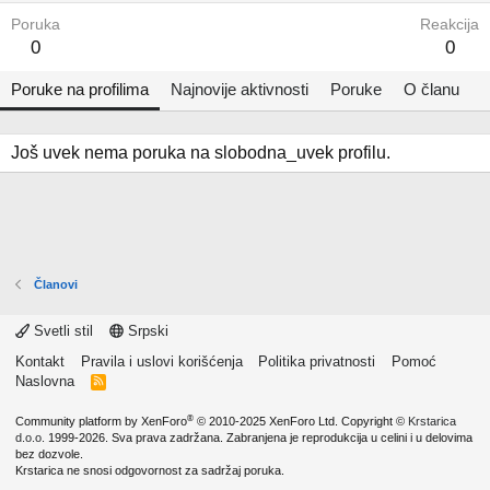
Poruka
Reakcija
0
0
Poruke na profilima
Najnovije aktivnosti
Poruke
O članu
Još uvek nema poruka na slobodna_uvek profilu.
Članovi
Svetli stil
Srpski
Kontakt
Pravila i uslovi korišćenja
Politika privatnosti
Pomoć
Naslovna
R
S
S
®
Community platform by XenForo
© 2010-2025 XenForo Ltd.
Copyright ©
Krstarica
d.o.o.
1999-2026. Sva prava zadržana. Zabranjena je reprodukcija u celini i u delovima
bez dozvole.
Krstarica ne snosi odgovornost za sadržaj poruka.