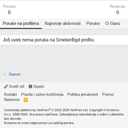
Poruka
Reakcija
0
0
Poruke na profilima
Najnovije aktivnosti
Poruke
O članu
Još uvek nema poruka na SmekerBgd profilu.
Članovi
Svetli stil
Srpski
Kontakt
Pravila i uslovi korišćenja
Politika privatnosti
Pomoć
Naslovna
R
S
S
®
Community platform by XenForo
© 2010-2025 XenForo Ltd.
Copyright ©
Krstarica
d.o.o.
1999-2026. Sva prava zadržana. Zabranjena je reprodukcija u celini i u delovima
bez dozvole.
Krstarica ne snosi odgovornost za sadržaj poruka.