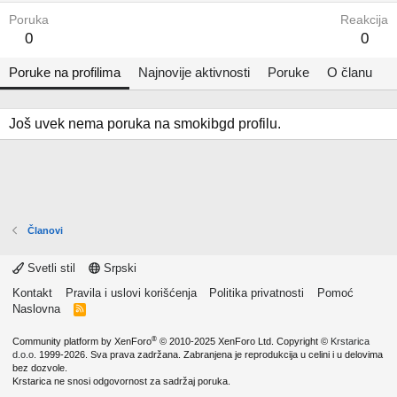
Poruka
Reakcija
0
0
Poruke na profilima
Najnovije aktivnosti
Poruke
O članu
Još uvek nema poruka na smokibgd profilu.
Članovi
Svetli stil
Srpski
Kontakt
Pravila i uslovi korišćenja
Politika privatnosti
Pomoć
Naslovna
R
S
S
®
Community platform by XenForo
© 2010-2025 XenForo Ltd.
Copyright ©
Krstarica
d.o.o.
1999-2026. Sva prava zadržana. Zabranjena je reprodukcija u celini i u delovima
bez dozvole.
Krstarica ne snosi odgovornost za sadržaj poruka.