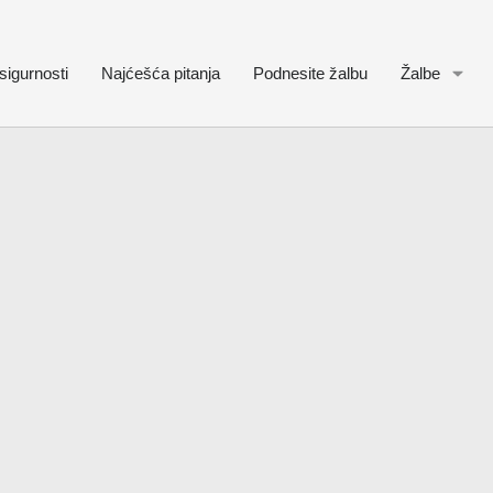
sigurnosti
Najćešća pitanja
Podnesite žalbu
Žalbe