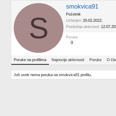
smokvica91
S
Početnik
Učlanjen
20.02.2022.
Poslednja aktivnost
12.07.20
Poruka
0
Poruke na profilima
Najnovije aktivnosti
Poruke
O čl
Još uvek nema poruka na smokvica91 profilu.