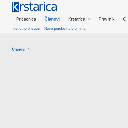
Pričaonica
Članovi
Krstarica
Pravilnik
O 
Trenutno prisutni
Nove poruke na profilima
Članovi