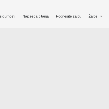
sigurnosti
Najćešća pitanja
Podnesite žalbu
Žalbe