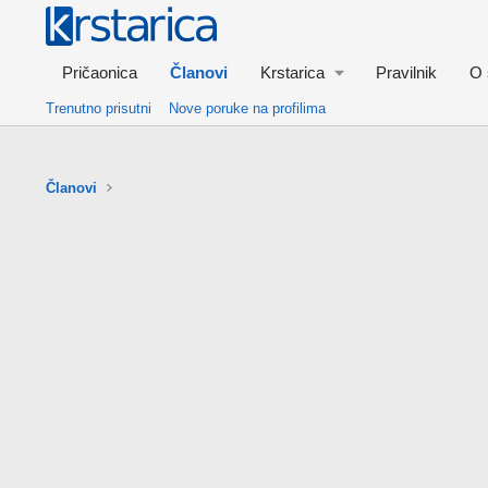
Pričaonica
Članovi
Krstarica
Pravilnik
O 
Trenutno prisutni
Nove poruke na profilima
Članovi