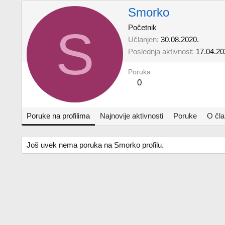
Smorko
S
Početnik
Učlanjen
30.08.2020.
Poslednja aktivnost
17.04.20
Poruka
0
Poruke na profilima
Najnovije aktivnosti
Poruke
O čl
Još uvek nema poruka na Smorko profilu.