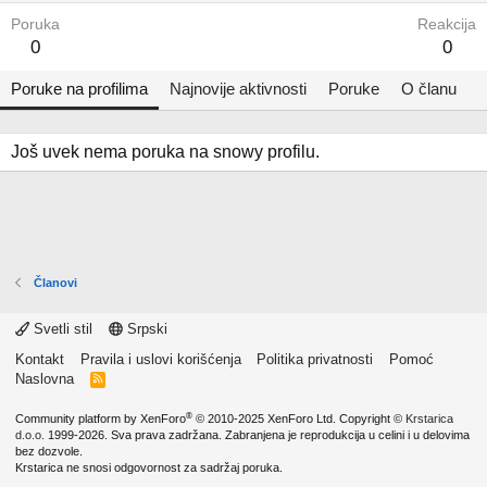
Poruka
Reakcija
0
0
Poruke na profilima
Najnovije aktivnosti
Poruke
O članu
Još uvek nema poruka na snowy profilu.
Članovi
Svetli stil
Srpski
Kontakt
Pravila i uslovi korišćenja
Politika privatnosti
Pomoć
Naslovna
R
S
S
®
Community platform by XenForo
© 2010-2025 XenForo Ltd.
Copyright ©
Krstarica
d.o.o.
1999-2026. Sva prava zadržana. Zabranjena je reprodukcija u celini i u delovima
bez dozvole.
Krstarica ne snosi odgovornost za sadržaj poruka.