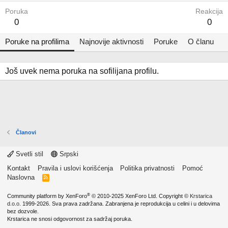
Poruka
Reakcija
0
0
Poruke na profilima
Najnovije aktivnosti
Poruke
O članu
Još uvek nema poruka na sofilijana profilu.
Članovi
Svetli stil
Srpski
Kontakt
Pravila i uslovi korišćenja
Politika privatnosti
Pomoć
Naslovna
R
S
S
®
Community platform by XenForo
© 2010-2025 XenForo Ltd.
Copyright ©
Krstarica
d.o.o.
1999-2026. Sva prava zadržana. Zabranjena je reprodukcija u celini i u delovima
bez dozvole.
Krstarica ne snosi odgovornost za sadržaj poruka.