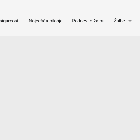
sigurnosti
Najćešća pitanja
Podnesite žalbu
Žalbe