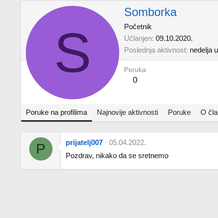
Somborka
S
Početnik
Učlanjen
09.10.2020.
Poslednja aktivnost
nedelјa 
Poruka
0
Poruke na profilima
Najnovije aktivnosti
Poruke
O čl
prijatelj007
05.04.2022.
P
Pozdrav, nikako da se sretnemo