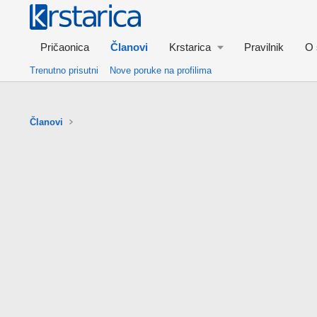
Pričaonica
Članovi
Krstarica
Pravilnik
O 
Trenutno prisutni
Nove poruke na profilima
Članovi