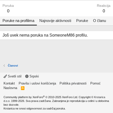
Poruka
Reakcija
0
0
Poruke na profilima
Najnovije aktivnosti
Poruke
O članu
Još uvek nema poruka na SomeoneM86 profilu.
Članovi
Svetli stil
Srpski
Kontakt
Pravila i uslovi korišćenja
Politika privatnosti
Pomoć
Naslovna
R
S
S
®
Community platform by XenForo
© 2010-2025 XenForo Ltd.
Copyright ©
Krstarica
d.o.o.
1999-2026. Sva prava zadržana. Zabranjena je reprodukcija u celini i u delovima
bez dozvole.
Krstarica ne snosi odgovornost za sadržaj poruka.