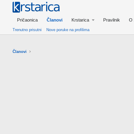
Pričaonica
Članovi
Krstarica
Pravilnik
O 
Trenutno prisutni
Nove poruke na profilima
Članovi