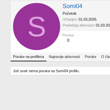
Somi04
S
Početnik
Učlanjen
01.03.2026.
Poslednja aktivnost
01.03.20
Poruka
0
Poruke na profilima
Najnovije aktivnosti
Poruke
O čl
Još uvek nema poruka na Somi04 profilu.