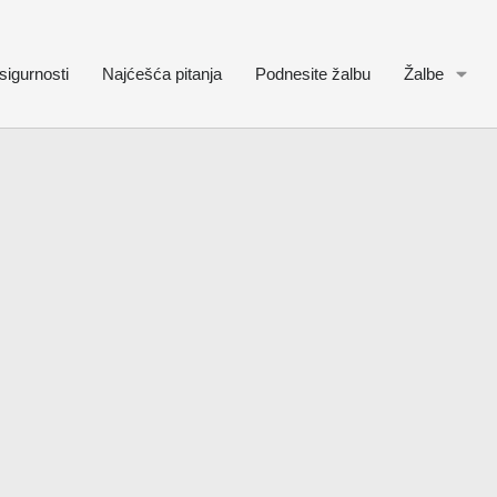
sigurnosti
Najćešća pitanja
Podnesite žalbu
Žalbe