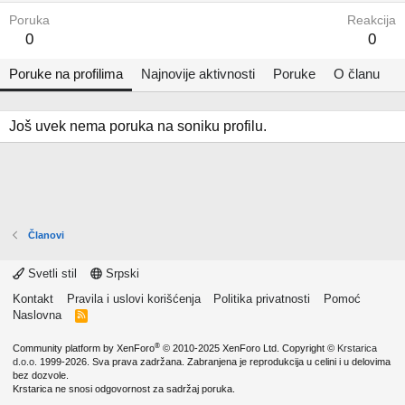
Poruka
Reakcija
0
0
Poruke na profilima
Najnovije aktivnosti
Poruke
O članu
Još uvek nema poruka na soniku profilu.
Članovi
Svetli stil
Srpski
Kontakt
Pravila i uslovi korišćenja
Politika privatnosti
Pomoć
Naslovna
R
S
S
®
Community platform by XenForo
© 2010-2025 XenForo Ltd.
Copyright ©
Krstarica
d.o.o.
1999-2026. Sva prava zadržana. Zabranjena je reprodukcija u celini i u delovima
bez dozvole.
Krstarica ne snosi odgovornost za sadržaj poruka.