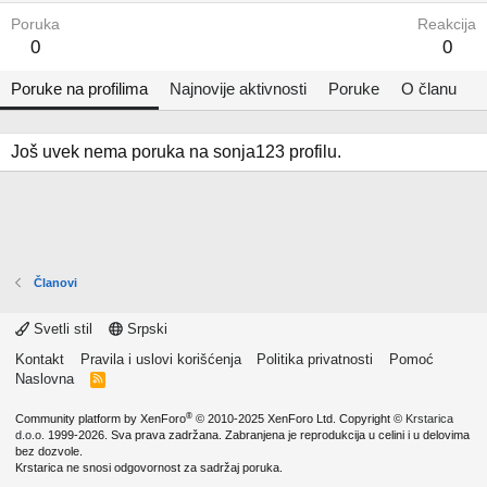
Poruka
Reakcija
0
0
Poruke na profilima
Najnovije aktivnosti
Poruke
O članu
Još uvek nema poruka na sonja123 profilu.
Članovi
Svetli stil
Srpski
Kontakt
Pravila i uslovi korišćenja
Politika privatnosti
Pomoć
Naslovna
R
S
S
®
Community platform by XenForo
© 2010-2025 XenForo Ltd.
Copyright ©
Krstarica
d.o.o.
1999-2026. Sva prava zadržana. Zabranjena je reprodukcija u celini i u delovima
bez dozvole.
Krstarica ne snosi odgovornost za sadržaj poruka.