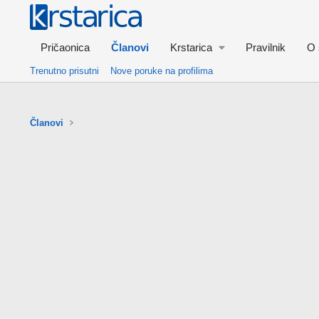
Pričaonica
Članovi
Krstarica
Pravilnik
O 
Trenutno prisutni
Nove poruke na profilima
Članovi