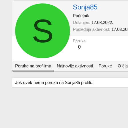
Sonja85
S
Početnik
Učlanjen
17.08.2022.
Poslednja aktivnost
17.08.20
Poruka
0
Poruke na profilima
Najnovije aktivnosti
Poruke
O čl
Još uvek nema poruka na Sonja85 profilu.