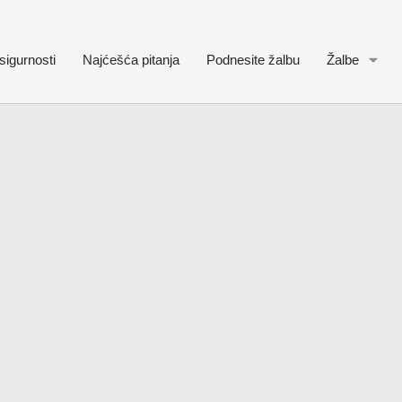
sigurnosti
Najćešća pitanja
Podnesite žalbu
Žalbe