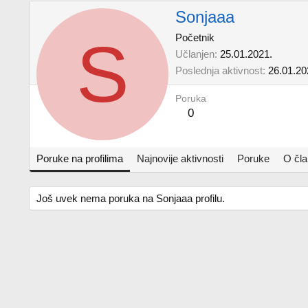
Sonjaaa
S
Početnik
Učlanjen
25.01.2021.
Poslednja aktivnost
26.01.20
Poruka
0
Poruke na profilima
Najnovije aktivnosti
Poruke
O čl
Još uvek nema poruka na Sonjaaa profilu.