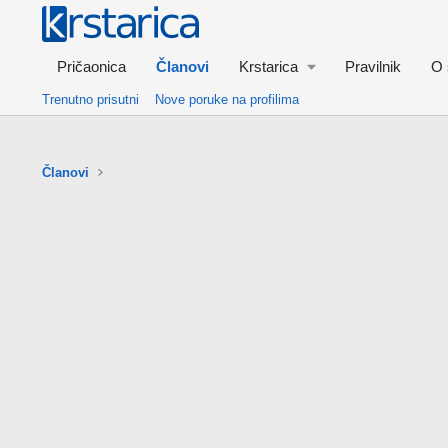
Pričaonica
Članovi
Krstarica
Pravilnik
O 
Trenutno prisutni
Nove poruke na profilima
Članovi