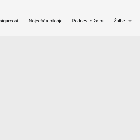
sigurnosti
Najćešća pitanja
Podnesite žalbu
Žalbe