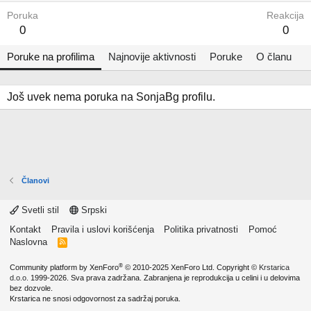
Poruka
Reakcija
0
0
Poruke na profilima
Najnovije aktivnosti
Poruke
O članu
Još uvek nema poruka na SonjaBg profilu.
Članovi
Svetli stil
Srpski
Kontakt
Pravila i uslovi korišćenja
Politika privatnosti
Pomoć
Naslovna
R
S
S
®
Community platform by XenForo
© 2010-2025 XenForo Ltd.
Copyright ©
Krstarica
d.o.o.
1999-2026. Sva prava zadržana. Zabranjena je reprodukcija u celini i u delovima
bez dozvole.
Krstarica ne snosi odgovornost za sadržaj poruka.