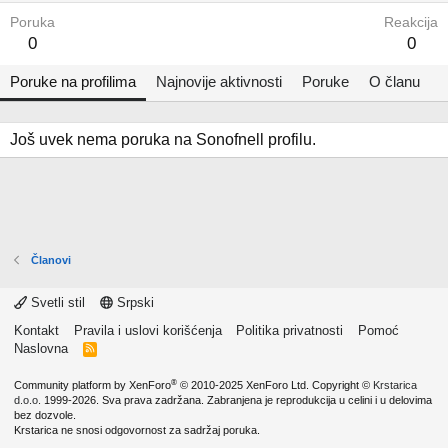
Poruka
Reakcija
0
0
Poruke na profilima
Najnovije aktivnosti
Poruke
O članu
Još uvek nema poruka na Sonofnell profilu.
Članovi
Svetli stil
Srpski
Kontakt
Pravila i uslovi korišćenja
Politika privatnosti
Pomoć
Naslovna
R
S
S
®
Community platform by XenForo
© 2010-2025 XenForo Ltd.
Copyright ©
Krstarica
d.o.o.
1999-2026. Sva prava zadržana. Zabranjena je reprodukcija u celini i u delovima
bez dozvole.
Krstarica ne snosi odgovornost za sadržaj poruka.