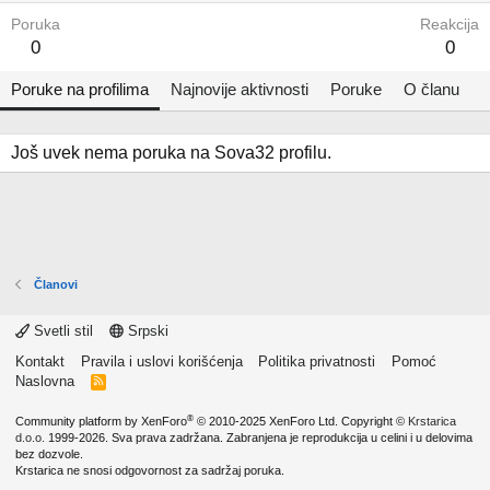
Poruka
Reakcija
0
0
Poruke na profilima
Najnovije aktivnosti
Poruke
O članu
Još uvek nema poruka na Sova32 profilu.
Članovi
Svetli stil
Srpski
Kontakt
Pravila i uslovi korišćenja
Politika privatnosti
Pomoć
Naslovna
R
S
S
®
Community platform by XenForo
© 2010-2025 XenForo Ltd.
Copyright ©
Krstarica
d.o.o.
1999-2026. Sva prava zadržana. Zabranjena je reprodukcija u celini i u delovima
bez dozvole.
Krstarica ne snosi odgovornost za sadržaj poruka.