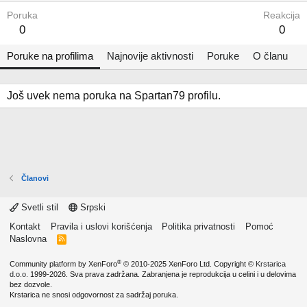
Poruka
Reakcija
0
0
Poruke na profilima
Najnovije aktivnosti
Poruke
O članu
Još uvek nema poruka na Spartan79 profilu.
Članovi
Svetli stil
Srpski
Kontakt
Pravila i uslovi korišćenja
Politika privatnosti
Pomoć
Naslovna
R
S
S
®
Community platform by XenForo
© 2010-2025 XenForo Ltd.
Copyright ©
Krstarica
d.o.o.
1999-2026. Sva prava zadržana. Zabranjena je reprodukcija u celini i u delovima
bez dozvole.
Krstarica ne snosi odgovornost za sadržaj poruka.