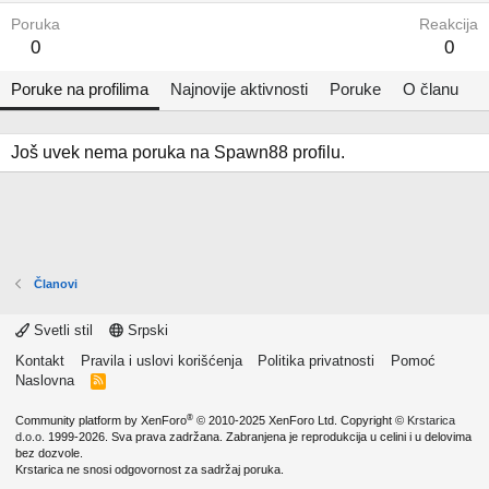
Poruka
Reakcija
0
0
Poruke na profilima
Najnovije aktivnosti
Poruke
O članu
Još uvek nema poruka na Spawn88 profilu.
Članovi
Svetli stil
Srpski
Kontakt
Pravila i uslovi korišćenja
Politika privatnosti
Pomoć
Naslovna
R
S
S
®
Community platform by XenForo
© 2010-2025 XenForo Ltd.
Copyright ©
Krstarica
d.o.o.
1999-2026. Sva prava zadržana. Zabranjena je reprodukcija u celini i u delovima
bez dozvole.
Krstarica ne snosi odgovornost za sadržaj poruka.