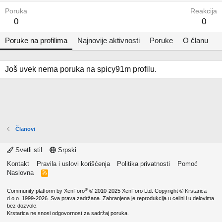
Poruka
Reakcija
0
0
Poruke na profilima
Najnovije aktivnosti
Poruke
O članu
Još uvek nema poruka na spicy91m profilu.
Članovi
Svetli stil
Srpski
Kontakt
Pravila i uslovi korišćenja
Politika privatnosti
Pomoć
Naslovna
R
S
S
®
Community platform by XenForo
© 2010-2025 XenForo Ltd.
Copyright ©
Krstarica
d.o.o.
1999-2026. Sva prava zadržana. Zabranjena je reprodukcija u celini i u delovima
bez dozvole.
Krstarica ne snosi odgovornost za sadržaj poruka.