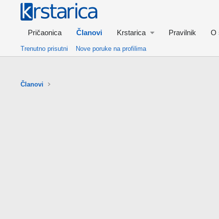
Pričaonica
Članovi
Krstarica
Pravilnik
O 
Trenutno prisutni
Nove poruke na profilima
Članovi