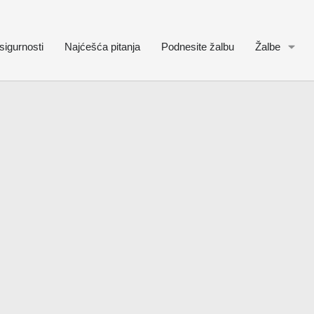
sigurnosti
Najćešća pitanja
Podnesite žalbu
Žalbe