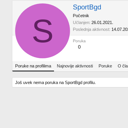
SportBgd
S
Početnik
Učlanjen
26.01.2021.
Poslednja aktivnost
14.07.20
Poruka
0
Poruke na profilima
Najnovije aktivnosti
Poruke
O čl
Još uvek nema poruka na SportBgd profilu.