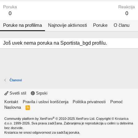
Poruka
Reakcija
0
0
Poruke na profilima
Najnovije aktivnosti
Poruke
O članu
Još uvek nema poruka na Sportista_bgd profilu.
Članovi
Svetli stil
Srpski
Kontakt
Pravila i uslovi korišćenja
Politika privatnosti
Pomoć
Naslovna
R
S
S
®
Community platform by XenForo
© 2010-2025 XenForo Ltd.
Copyright ©
Krstarica
d.o.o.
1999-2026. Sva prava zadržana. Zabranjena je reprodukcija u celini i u delovima
bez dozvole.
Krstarica ne snosi odgovornost za sadržaj poruka.