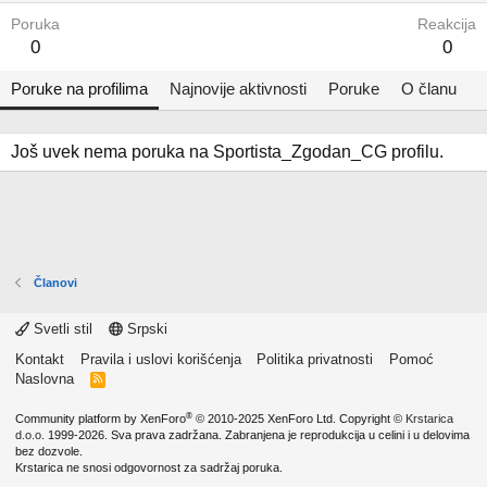
Poruka
Reakcija
0
0
Poruke na profilima
Najnovije aktivnosti
Poruke
O članu
Još uvek nema poruka na Sportista_Zgodan_CG profilu.
Članovi
Svetli stil
Srpski
Kontakt
Pravila i uslovi korišćenja
Politika privatnosti
Pomoć
Naslovna
R
S
S
®
Community platform by XenForo
© 2010-2025 XenForo Ltd.
Copyright ©
Krstarica
d.o.o.
1999-2026. Sva prava zadržana. Zabranjena je reprodukcija u celini i u delovima
bez dozvole.
Krstarica ne snosi odgovornost za sadržaj poruka.