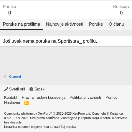
Poruka
Reakcija
0
0
Poruke na profilima
Najnovije aktivnosti
Poruke
O članu
Još uvek nema poruka na Sportistaa_ profilu.
Članovi
Svetli stil
Srpski
Kontakt
Pravila i uslovi korišćenja
Politika privatnosti
Pomoć
Naslovna
R
S
S
®
Community platform by XenForo
© 2010-2025 XenForo Ltd.
Copyright ©
Krstarica
d.o.o.
1999-2026. Sva prava zadržana. Zabranjena je reprodukcija u celini i u delovima
bez dozvole.
Krstarica ne snosi odgovornost za sadržaj poruka.