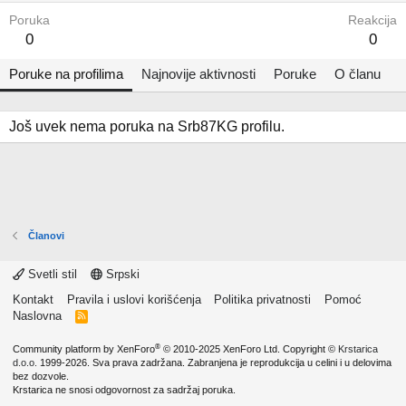
Poruka
Reakcija
0
0
Poruke na profilima
Najnovije aktivnosti
Poruke
O članu
Još uvek nema poruka na Srb87KG profilu.
Članovi
Svetli stil
Srpski
Kontakt
Pravila i uslovi korišćenja
Politika privatnosti
Pomoć
Naslovna
R
S
S
®
Community platform by XenForo
© 2010-2025 XenForo Ltd.
Copyright ©
Krstarica
d.o.o.
1999-2026. Sva prava zadržana. Zabranjena je reprodukcija u celini i u delovima
bez dozvole.
Krstarica ne snosi odgovornost za sadržaj poruka.