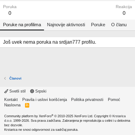
Poruka
Reakcija
0
0
Poruke na profilima
Najnovije aktivnosti
Poruke
O članu
Još uvek nema poruka na srdjan777 profilu.
Članovi
Svetli stil
Srpski
Kontakt
Pravila i uslovi korišćenja
Politika privatnosti
Pomoć
Naslovna
R
S
S
®
Community platform by XenForo
© 2010-2025 XenForo Ltd.
Copyright ©
Krstarica
d.o.o.
1999-2026. Sva prava zadržana. Zabranjena je reprodukcija u celini i u delovima
bez dozvole.
Krstarica ne snosi odgovornost za sadržaj poruka.