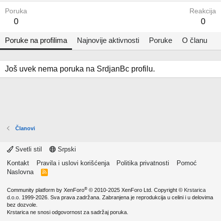
Poruka
Reakcija
0
0
Poruke na profilima
Najnovije aktivnosti
Poruke
O članu
Još uvek nema poruka na SrdjanBc profilu.
Članovi
Svetli stil
Srpski
Kontakt
Pravila i uslovi korišćenja
Politika privatnosti
Pomoć
Naslovna
R
S
S
®
Community platform by XenForo
© 2010-2025 XenForo Ltd.
Copyright ©
Krstarica
d.o.o.
1999-2026. Sva prava zadržana. Zabranjena je reprodukcija u celini i u delovima
bez dozvole.
Krstarica ne snosi odgovornost za sadržaj poruka.