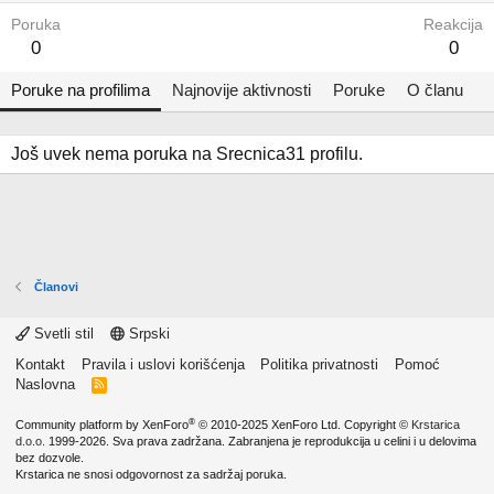
Poruka
Reakcija
0
0
Poruke na profilima
Najnovije aktivnosti
Poruke
O članu
Još uvek nema poruka na Srecnica31 profilu.
Članovi
Svetli stil
Srpski
Kontakt
Pravila i uslovi korišćenja
Politika privatnosti
Pomoć
Naslovna
R
S
S
®
Community platform by XenForo
© 2010-2025 XenForo Ltd.
Copyright ©
Krstarica
d.o.o.
1999-2026. Sva prava zadržana. Zabranjena je reprodukcija u celini i u delovima
bez dozvole.
Krstarica ne snosi odgovornost za sadržaj poruka.