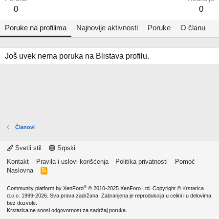
0
0
Poruke na profilima
Najnovije aktivnosti
Poruke
O članu
Još uvek nema poruka na Blistava profilu.
Članovi
Svetli stil
Srpski
Kontakt
Pravila i uslovi korišćenja
Politika privatnosti
Pomoć
Naslovna
R
S
S
®
Community platform by XenForo
© 2010-2025 XenForo Ltd.
Copyright ©
Krstarica
d.o.o.
1999-2026. Sva prava zadržana. Zabranjena je reprodukcija u celini i u delovima
bez dozvole.
Krstarica ne snosi odgovornost za sadržaj poruka.