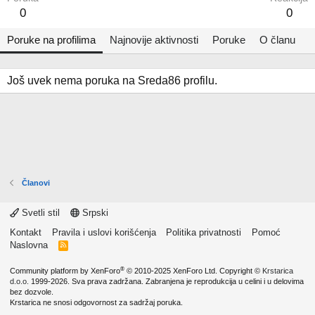
0
0
Poruke na profilima
Najnovije aktivnosti
Poruke
O članu
Još uvek nema poruka na Sreda86 profilu.
Članovi
Svetli stil
Srpski
Kontakt
Pravila i uslovi korišćenja
Politika privatnosti
Pomoć
Naslovna
R
S
S
®
Community platform by XenForo
© 2010-2025 XenForo Ltd.
Copyright ©
Krstarica
d.o.o.
1999-2026. Sva prava zadržana. Zabranjena je reprodukcija u celini i u delovima
bez dozvole.
Krstarica ne snosi odgovornost za sadržaj poruka.