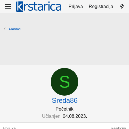
Prijava
Registracija
Članovi
S
Sreda86
Početnik
Učlanjen
04.08.2023.
Poruka
Reakcija