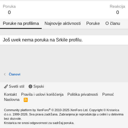
Poruka
Reakcija
0
0
Poruke na profilima
Najnovije aktivnosti
Poruke
O članu
Još uvek nema poruka na Srkile profilu.
Članovi
Svetli stil
Srpski
Kontakt
Pravila i uslovi korišćenja
Politika privatnosti
Pomoć
Naslovna
R
S
S
®
Community platform by XenForo
© 2010-2025 XenForo Ltd.
Copyright ©
Krstarica
d.o.o.
1999-2026. Sva prava zadržana. Zabranjena je reprodukcija u celini i u delovima
bez dozvole.
Krstarica ne snosi odgovornost za sadržaj poruka.