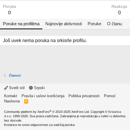
Poruka
Reakcija
0
0
Poruke na profilima
Najnovije aktivnosti
Poruke
O članu
Još uvek nema poruka na srkisrle profilu.
Članovi
Svetli stil
Srpski
Kontakt
Pravila i uslovi korišćenja
Politika privatnosti
Pomoć
Naslovna
R
S
S
®
Community platform by XenForo
© 2010-2025 XenForo Ltd.
Copyright ©
Krstarica
d.o.o.
1999-2026. Sva prava zadržana. Zabranjena je reprodukcija u celini i u delovima
bez dozvole.
Krstarica ne snosi odgovornost za sadržaj poruka.