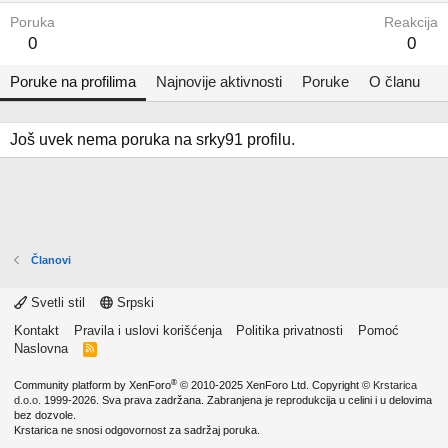
Poruka
Reakcija
0
0
Poruke na profilima
Najnovije aktivnosti
Poruke
O članu
Još uvek nema poruka na srky91 profilu.
Članovi
Svetli stil
Srpski
Kontakt
Pravila i uslovi korišćenja
Politika privatnosti
Pomoć
Naslovna
R
S
S
®
Community platform by XenForo
© 2010-2025 XenForo Ltd.
Copyright ©
Krstarica
d.o.o.
1999-2026. Sva prava zadržana. Zabranjena je reprodukcija u celini i u delovima
bez dozvole.
Krstarica ne snosi odgovornost za sadržaj poruka.