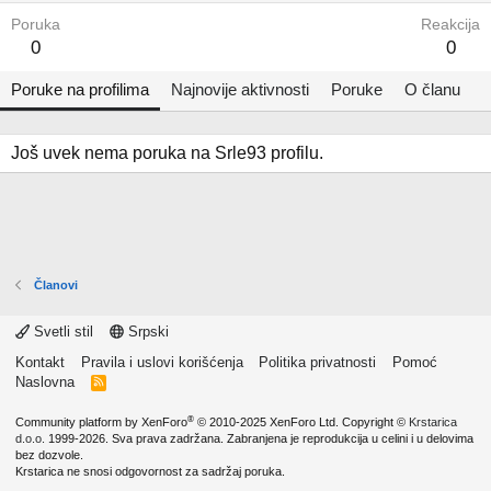
Poruka
Reakcija
0
0
Poruke na profilima
Najnovije aktivnosti
Poruke
O članu
Još uvek nema poruka na Srle93 profilu.
Članovi
Svetli stil
Srpski
Kontakt
Pravila i uslovi korišćenja
Politika privatnosti
Pomoć
Naslovna
R
S
S
®
Community platform by XenForo
© 2010-2025 XenForo Ltd.
Copyright ©
Krstarica
d.o.o.
1999-2026. Sva prava zadržana. Zabranjena je reprodukcija u celini i u delovima
bez dozvole.
Krstarica ne snosi odgovornost za sadržaj poruka.