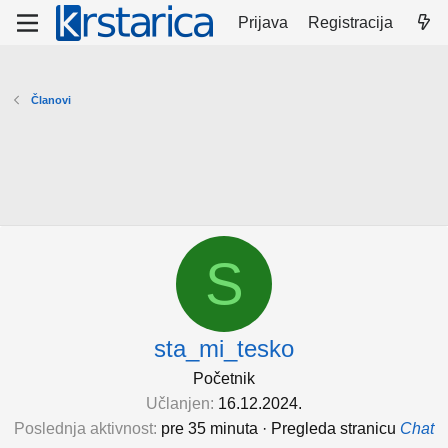
Prijava
Registracija
Članovi
S
sta_mi_tesko
Početnik
Učlanjen
16.12.2024.
Poslednja aktivnost
pre 35 minuta
·
Pregleda stranicu
Chat