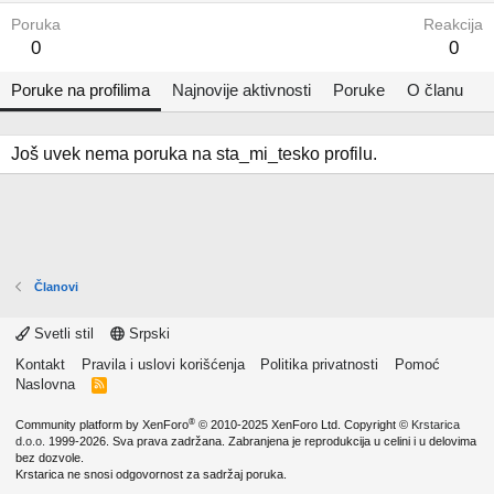
Poruka
Reakcija
0
0
Poruke na profilima
Najnovije aktivnosti
Poruke
O članu
Još uvek nema poruka na sta_mi_tesko profilu.
Članovi
Svetli stil
Srpski
Kontakt
Pravila i uslovi korišćenja
Politika privatnosti
Pomoć
Naslovna
R
S
S
®
Community platform by XenForo
© 2010-2025 XenForo Ltd.
Copyright ©
Krstarica
d.o.o.
1999-2026. Sva prava zadržana. Zabranjena je reprodukcija u celini i u delovima
bez dozvole.
Krstarica ne snosi odgovornost za sadržaj poruka.