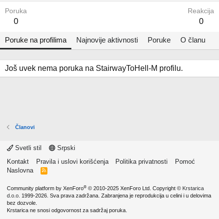
Poruka
Reakcija
0
0
Poruke na profilima
Najnovije aktivnosti
Poruke
O članu
Još uvek nema poruka na StairwayToHell-M profilu.
Članovi
Svetli stil
Srpski
Kontakt
Pravila i uslovi korišćenja
Politika privatnosti
Pomoć
Naslovna
R
S
S
®
Community platform by XenForo
© 2010-2025 XenForo Ltd.
Copyright ©
Krstarica
d.o.o.
1999-2026. Sva prava zadržana. Zabranjena je reprodukcija u celini i u delovima
bez dozvole.
Krstarica ne snosi odgovornost za sadržaj poruka.