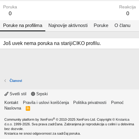
Poruka
Reakcija
0
0
Poruke na profilima
Najnovije aktivnosti
Poruke
O članu
Još uvek nema poruka na starijiCIKO profilu.
Članovi
Svetli stil
Srpski
Kontakt
Pravila i uslovi korišćenja
Politika privatnosti
Pomoć
Naslovna
R
S
S
®
Community platform by XenForo
© 2010-2025 XenForo Ltd.
Copyright ©
Krstarica
d.o.o.
1999-2026. Sva prava zadržana. Zabranjena je reprodukcija u celini i u delovima
bez dozvole.
Krstarica ne snosi odgovornost za sadržaj poruka.