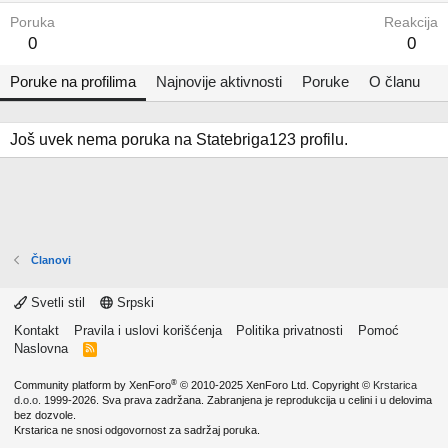
Poruka
Reakcija
0
0
Poruke na profilima
Najnovije aktivnosti
Poruke
O članu
Još uvek nema poruka na Statebriga123 profilu.
Članovi
Svetli stil
Srpski
Kontakt
Pravila i uslovi korišćenja
Politika privatnosti
Pomoć
Naslovna
R
S
S
®
Community platform by XenForo
© 2010-2025 XenForo Ltd.
Copyright ©
Krstarica
d.o.o.
1999-2026. Sva prava zadržana. Zabranjena je reprodukcija u celini i u delovima
bez dozvole.
Krstarica ne snosi odgovornost za sadržaj poruka.