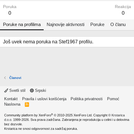
Poruka
Reakcija
0
0
Poruke na profilima
Najnovije aktivnosti
Poruke
O članu
Još uvek nema poruka na Stef1967 profilu.
Članovi
Svetli stil
Srpski
Kontakt
Pravila i uslovi korišćenja
Politika privatnosti
Pomoć
Naslovna
R
S
S
®
Community platform by XenForo
© 2010-2025 XenForo Ltd.
Copyright ©
Krstarica
d.o.o.
1999-2026. Sva prava zadržana. Zabranjena je reprodukcija u celini i u delovima
bez dozvole.
Krstarica ne snosi odgovornost za sadržaj poruka.