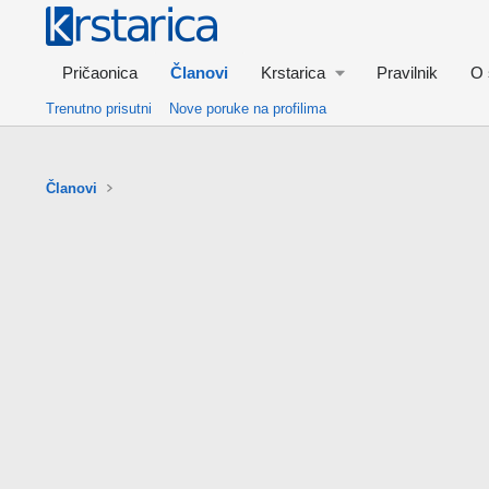
Pričaonica
Članovi
Krstarica
Pravilnik
O 
Trenutno prisutni
Nove poruke na profilima
Članovi