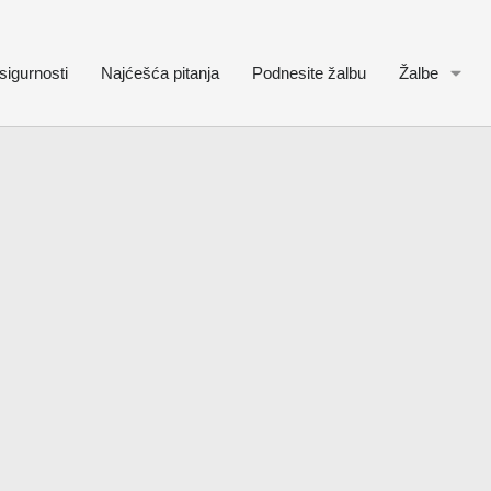
sigurnosti
Najćešća pitanja
Podnesite žalbu
Žalbe