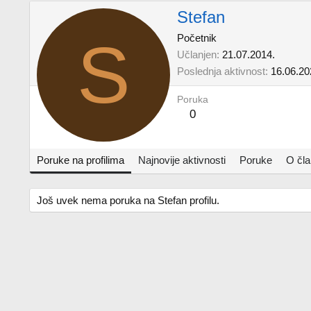
Stefan
S
Početnik
Učlanjen
21.07.2014.
Poslednja aktivnost
16.06.20
Poruka
0
Poruke na profilima
Najnovije aktivnosti
Poruke
O čl
Još uvek nema poruka na Stefan profilu.