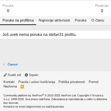
Poruka
Reakcija
0
0
Poruke na profilima
Najnovije aktivnosti
Poruke
O članu
Još uvek nema poruka na stefan31 profilu.
Članovi
Svetli stil
Srpski
Kontakt
Pravila i uslovi korišćenja
Politika privatnosti
Pomoć
Naslovna
R
S
S
®
Community platform by XenForo
© 2010-2025 XenForo Ltd.
Copyright ©
Krstarica
d.o.o.
1999-2026. Sva prava zadržana. Zabranjena je reprodukcija u celini i u delovima
bez dozvole.
Krstarica ne snosi odgovornost za sadržaj poruka.