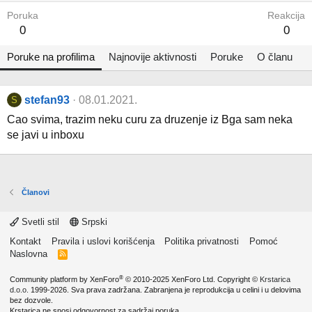
Poruka
Reakcija
0
0
Poruke na profilima
Najnovije aktivnosti
Poruke
O članu
stefan93
08.01.2021.
S
Cao svima, trazim neku curu za druzenje iz Bga sam neka
se javi u inboxu
Članovi
Svetli stil
Srpski
Kontakt
Pravila i uslovi korišćenja
Politika privatnosti
Pomoć
Naslovna
R
S
S
®
Community platform by XenForo
© 2010-2025 XenForo Ltd.
Copyright ©
Krstarica
d.o.o.
1999-2026. Sva prava zadržana. Zabranjena je reprodukcija u celini i u delovima
bez dozvole.
Krstarica ne snosi odgovornost za sadržaj poruka.