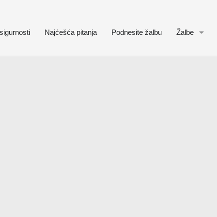
sigurnosti
Najćešća pitanja
Podnesite žalbu
Žalbe