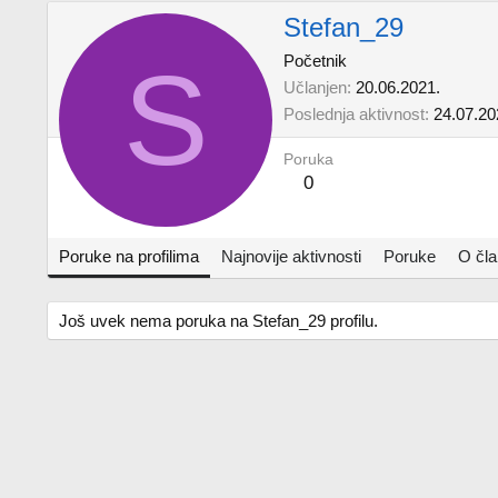
Stefan_29
S
Početnik
Učlanjen
20.06.2021.
Poslednja aktivnost
24.07.20
Poruka
0
Poruke na profilima
Najnovije aktivnosti
Poruke
O čl
Još uvek nema poruka na Stefan_29 profilu.