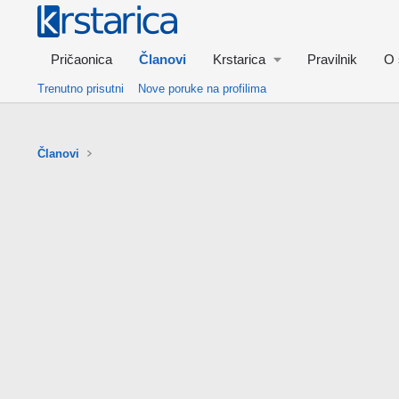
Pričaonica
Članovi
Krstarica
Pravilnik
O 
Trenutno prisutni
Nove poruke na profilima
Članovi