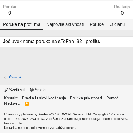
Poruka
Reakcija
0
0
Poruke na profilima
Najnovije aktivnosti
Poruke
O članu
Još uvek nema poruka na sTeFan_92_ profilu.
Članovi
Svetli stil
Srpski
Kontakt
Pravila i uslovi korišćenja
Politika privatnosti
Pomoć
Naslovna
R
S
S
®
Community platform by XenForo
© 2010-2025 XenForo Ltd.
Copyright ©
Krstarica
d.o.o.
1999-2026. Sva prava zadržana. Zabranjena je reprodukcija u celini i u delovima
bez dozvole.
Krstarica ne snosi odgovornost za sadržaj poruka.