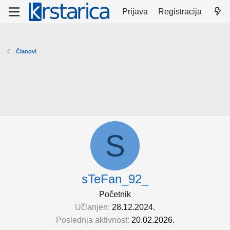
Prijava
Registracija
Članovi
S
sTeFan_92_
Početnik
Učlanjen
28.12.2024.
Poslednja aktivnost
20.02.2026.