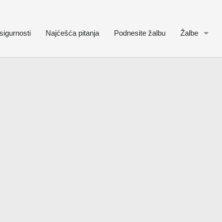
sigurnosti
Najćešća pitanja
Podnesite žalbu
Žalbe