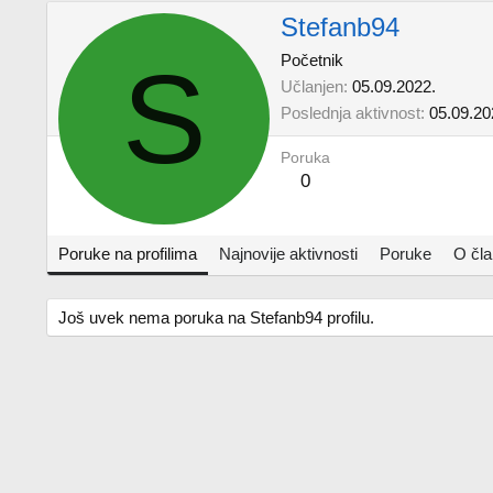
Stefanb94
S
Početnik
Učlanjen
05.09.2022.
Poslednja aktivnost
05.09.20
Poruka
0
Poruke na profilima
Najnovije aktivnosti
Poruke
O čl
Još uvek nema poruka na Stefanb94 profilu.