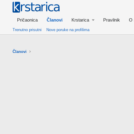
Pričaonica
Članovi
Krstarica
Pravilnik
O 
Trenutno prisutni
Nove poruke na profilima
Članovi