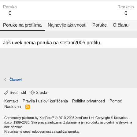
Poruka
Reakcija
0
0
Poruke na profilima
Najnovije aktivnosti
Poruke
O članu
Još uvek nema poruka na stefani2005 profilu.
Članovi
Svetli stil
Srpski
Kontakt
Pravila i uslovi korišćenja
Politika privatnosti
Pomoć
Naslovna
R
S
S
®
Community platform by XenForo
© 2010-2025 XenForo Ltd.
Copyright ©
Krstarica
d.o.o.
1999-2026. Sva prava zadržana. Zabranjena je reprodukcija u celini i u delovima
bez dozvole.
Krstarica ne snosi odgovornost za sadržaj poruka.