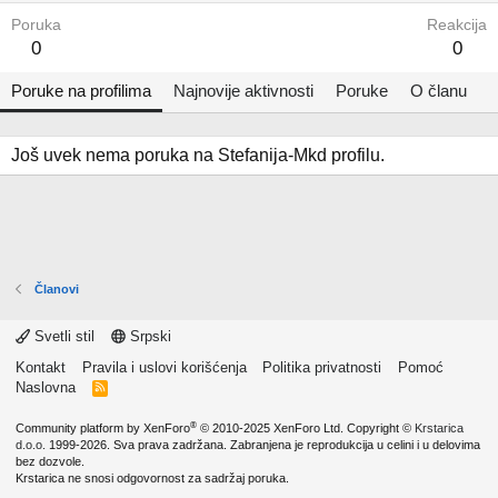
Poruka
Reakcija
0
0
Poruke na profilima
Najnovije aktivnosti
Poruke
O članu
Još uvek nema poruka na Stefanija-Mkd profilu.
Članovi
Svetli stil
Srpski
Kontakt
Pravila i uslovi korišćenja
Politika privatnosti
Pomoć
Naslovna
R
S
S
®
Community platform by XenForo
© 2010-2025 XenForo Ltd.
Copyright ©
Krstarica
d.o.o.
1999-2026. Sva prava zadržana. Zabranjena je reprodukcija u celini i u delovima
bez dozvole.
Krstarica ne snosi odgovornost za sadržaj poruka.