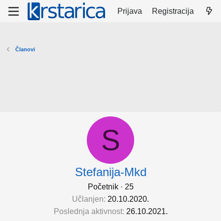
Prijava
Registracija
Članovi
S
Stefanija-Mkd
Početnik
·
25
Učlanjen
20.10.2020.
Poslednja aktivnost
26.10.2021.